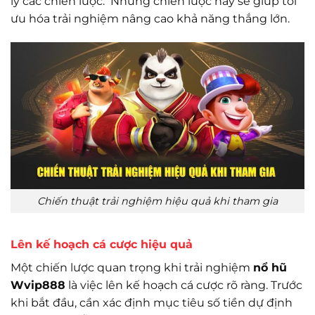
lý các chiến lược. Những chiến lược này sẽ giúp tối
ưu hóa trải nghiệm nâng cao khả năng thắng lớn.
Chiến thuật trải nghiệm hiệu quả khi tham gia
Lên kế hoạch cá cược hiệu quả
Một chiến lược quan trọng khi trải nghiệm
nổ hũ
Wvip888
là việc lên kế hoạch cá cược rõ ràng. Trước
khi bắt đầu, cần xác định mục tiêu số tiền dự định