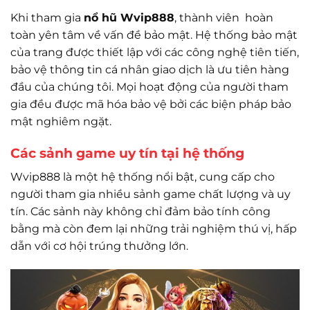
Khi tham gia
nổ hũ Wvip888
, thành viên hoàn
toàn yên tâm về vấn đề bảo mật. Hệ thống bảo mật
của trang được thiết lập với các công nghệ tiên tiến,
bảo vệ thông tin cá nhân giao dịch là ưu tiên hàng
đầu của chúng tôi. Mọi hoạt động của người tham
gia đều được mã hóa bảo vệ bởi các biện pháp bảo
mật nghiêm ngặt.
Các sảnh game uy tín tại hệ thống
Wvip888 là một hệ thống nổi bật, cung cấp cho
người tham gia nhiều sảnh game chất lượng và uy
tín. Các sảnh này không chỉ đảm bảo tính công
bằng mà còn đem lại những trải nghiệm thú vị, hấp
dẫn với cơ hội trúng thưởng lớn.