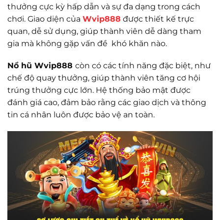
thưởng cực kỳ hấp dẫn và sự đa dạng trong cách
chơi. Giao diện của
Wvip888
được thiết kế trực
quan, dễ sử dụng, giúp thành viên dễ dàng tham
gia mà không gặp vấn đề khó khăn nào.
Nổ hũ Wvip888
còn có các tính năng đặc biệt, như
chế độ quay thưởng, giúp thành viên tăng cơ hội
trúng thưởng cực lớn. Hệ thống bảo mật được
đánh giá cao, đảm bảo rằng các giao dịch và thông
tin cá nhân luôn được bảo vệ an toàn.