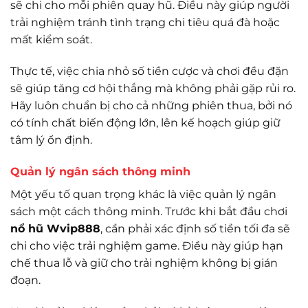
sẽ chi cho mỗi phiên quay hũ. Điều này giúp người
trải nghiệm tránh tình trạng chi tiêu quá đà hoặc
mất kiểm soát.
Thực tế, việc chia nhỏ số tiền cược và chơi đều đặn
sẽ giúp tăng cơ hội thắng mà không phải gặp rủi ro.
Hãy luôn chuẩn bị cho cả những phiên thua, bởi nó
có tính chất biến động lớn, lên kế hoạch giúp giữ
tâm lý ổn định.
Quản lý ngân sách thông minh
Một yếu tố quan trọng khác là việc quản lý ngân
sách một cách thông minh. Trước khi bắt đầu chơi
nổ hũ Wvip888
, cần phải xác định số tiền tối đa sẽ
chi cho việc trải nghiệm game. Điều này giúp hạn
chế thua lỗ và giữ cho trải nghiệm không bị gián
đoạn.