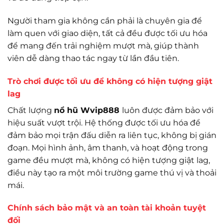
Người tham gia không cần phải là chuyên gia để
làm quen với giao diện, tất cả đều được tối ưu hóa
để mang đến trải nghiệm mượt mà, giúp thành
viên dễ dàng thao tác ngay từ lần đầu tiên.
Trò chơi được tối ưu để không có hiện tượng giật
lag
Chất lượng
nổ hũ Wvip888
luôn được đảm bảo với
hiệu suất vượt trội. Hệ thống được tối ưu hóa để
đảm bảo mọi trận đấu diễn ra liên tục, không bị gián
đoạn. Mọi hình ảnh, âm thanh, và hoạt động trong
game đều mượt mà, không có hiện tượng giật lag,
điều này tạo ra một môi trường game thú vị và thoải
mái.
Chính sách bảo mật và an toàn tài khoản tuyệt
đối