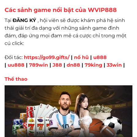
Các sảnh game nổi bật của WVIP888
Tại
ĐĂNG KÝ
, hội viên sẽ được khám phá hệ sinh
thái giải trí đa dạng với những sảnh game đình
đám, đáp ứng mọi đam mê cá cược chỉ trong một
cú click:
Đối tác:
https://go99.gifts/
|
nổ hũ
|
u888
|
uu888
|
789win
|
J88
|
dn88
|
79king
|
33win
|
Thể thao