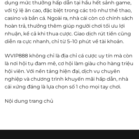
dụng mức thưởng hấp dẫn tại hầu hết sảnh game,
với tỷ lệ ăn cao, đặc biệt trong các trò như thể thao,
casino và bắn cá. Ngoài ra, nhà cái còn có chính sách
hoàn trả, thưởng thêm giúp người chơi tối ưu lợi
nhuận, kể cả khi thua cược. Giao dịch rút tiền cũng
diễn ra cực nhanh, chỉ từ 5–10 phút về tài khoản.
WVIP888 không chỉ là địa chỉ cá cược uy tín mà còn
là nơi hội tụ đam mê, cơ hội làm giàu cho hàng triệu
hội viên. Với nền tảng hiện đại, dịch vụ chuyên
nghiệp và chương trình khuyến mãi hấp dẫn, nhà
cái xứng đáng là lựa chọn số 1 cho mọi tay chơi.
Nội dung trang chủ