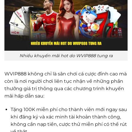
Nhiều khuyến mãi hot do WVIP888 tung ra
WVIP888 không chỉ là sân chơi cá cược đỉnh cao mà
còn là nơi người chơi liên tục nhận về những phần
thưởng giá trị thông qua các chương trình khuyến
mãi hấp dẫn sau:
Tặng 100K miễn phí cho thành viên mới ngay sau
khi đăng ký và xác minh tài khoản thành công,
không cần nạp tiền, cược thử miễn phí có thể rút
về thật.