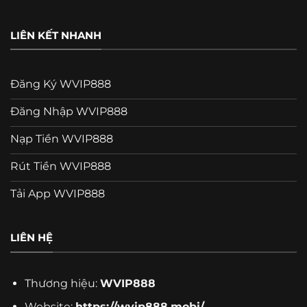
LIÊN KẾT NHANH
Đăng Ký WVIP888
Đăng Nhập WVIP888
Nạp Tiền WVIP888
Rút Tiền WVIP888
Tải App WVIP888
LIÊN HỆ
Thương hiệu:
WVIP888
Website:
https://wvip888.mobi/