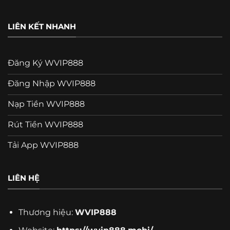
LIÊN KẾT NHANH
Đăng Ký WVIP888
Đăng Nhập WVIP888
Nạp Tiền WVIP888
Rút Tiền WVIP888
Tải App WVIP888
LIÊN HỆ
Thương hiệu:
WVIP888