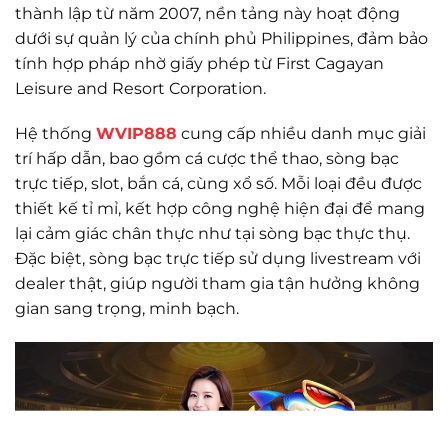
thành lập từ năm 2007, nền tảng này hoạt động
dưới sự quản lý của chính phủ Philippines, đảm bảo
tính hợp pháp nhờ giấy phép từ First Cagayan
Leisure and Resort Corporation.
Hệ thống
WVIP888
cung cấp nhiều danh mục giải
trí hấp dẫn, bao gồm cá cược thể thao, sòng bạc
trực tiếp, slot, bắn cá, cùng xổ số. Mỗi loại đều được
thiết kế tỉ mỉ, kết hợp công nghệ hiện đại để mang
lại cảm giác chân thực như tại sòng bạc thực thụ.
Đặc biệt, sòng bạc trực tiếp sử dụng livestream với
dealer thật, giúp người tham gia tận hưởng không
gian sang trọng, minh bạch.